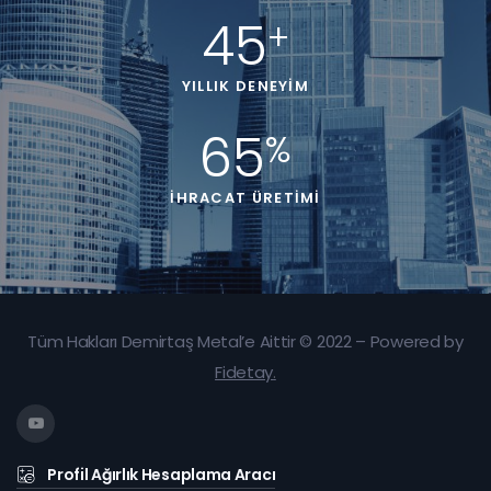
45
+
YILLIK DENEYIM
65
%
İHRACAT ÜRETIMI
Tüm Hakları Demirtaş Metal’e Aittir © 2022 – Powered by
Fidetay
.
Profil Ağırlık Hesaplama Aracı