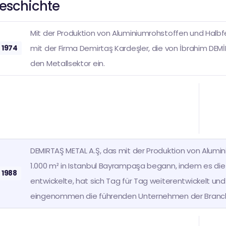
eschichte
Mit der Produktion von Aluminiumrohstoffen und Halbfe
1974
mit der Firma Demirtaş Kardeşler, die von İbrahim DEM
den Metallsektor ein.
ystem
DEMIRTAŞ METAL A.Ş, das mit der Produktion von Alumin
1.000 m² in Istanbul Bayrampaşa begann, indem es di
1988
entwickelte, hat sich Tag für Tag weiterentwickelt u
eingenommen die führenden Unternehmen der Branc