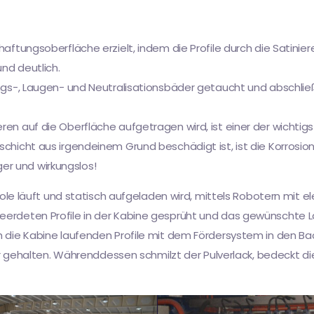
haftungsoberfläche erzielt, indem die Profile durch die Satinie
nd deutlich.
ttungs-, Laugen- und Neutralisationsbäder getaucht und absch
ren auf die Oberfläche aufgetragen wird, ist einer der wichtig
schicht aus irgendeinem Grund beschädigt ist, ist die Korrosions
er und wirkungslos!
Pistole läuft und statisch aufgeladen wird, mittels Robotern mi
geerdeten Profile in der Kabine gesprüht und das gewünschte 
h die Kabine laufenden Profile mit dem Fördersystem in den Bac
halten. Währenddessen schmilzt der Pulverlack, bedeckt die 