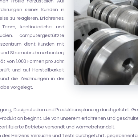
n Profile herzustellen. Auf
rderungen seiner Kunden in
eise zu reagieren. Erfahrenes,
Team, kontinuierliche und
udien, computergestützte
ungszentrum dient Kunden mit
äs- und Stromabnehmerbänken,
ät von 1.000 Formen pro Jahr.
üft und auf Herstellbarkeit
und die Zeichnungen in der
abe vorgelegt.
rtigung, Designstudien und Produktionsplanung durchgeführt
 Produktion beginnt. Die von unserem erfahrenen und geschulten
zertifizierte Betriebe versandt und wärmebehandelt.
ien des Herzens Versuche und Tests durchgeführt, gegebenenfal