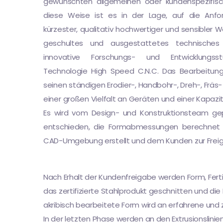
gewünschten allgemeinen oder kundenspezifische
diese Weise ist es in der Lage, auf die Anfo
kürzester, qualitativ hochwertiger und sensibler W
geschultes und ausgestattetes technisches 
innovative Forschungs- und Entwicklungsst
Technologie High Speed ​​​​C.N.C. Das Bearbeit
seinen ständigen Erodier-, Handbohr-, Dreh-, Fr
einer großen Vielfalt an Geräten und einer Kapazit
Es wird vom Design- und Konstruktionsteam gepr
entschieden, die Formabmessungen berechnet 
CAD-Umgebung erstellt und dem Kunden zur Freig
Nach Erhalt der Kundenfreigabe werden Form, Fe
das zertifizierte Stahlprodukt geschnitten und die
akribisch bearbeitete Form wird an erfahrene und 
In der letzten Phase werden an den Extrusionslin